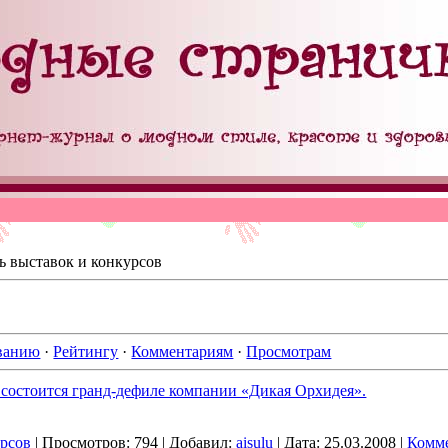
ь выставок и конкурсов
ванию
·
Рейтингу
·
Комментариям
·
Просмотрам
 состоится гранд-дефиле компании «Дикая Орхидея».
урсов
|
Просмотров:
794
|
Добавил:
aisulu
|
Дата:
25.03.2008
|
Комме