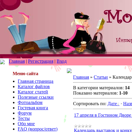
Главная
|
Регистрация
|
Вход
Меню сайта
Главная
»
Статьи
» Календар
Главная страница
Каталог файлов
В категории материалов:
14
Каталог статей
Показано материалов:
1-10
Полезные ссылки
Фотоальбом
Сортировать по:
Дате
·
Наз
Гостевая книга
Форум
17 апреля в Гостином Дворе
Тесты
Обо мне
FAQ (вопрос/ответ)
Календарь выставок и конк