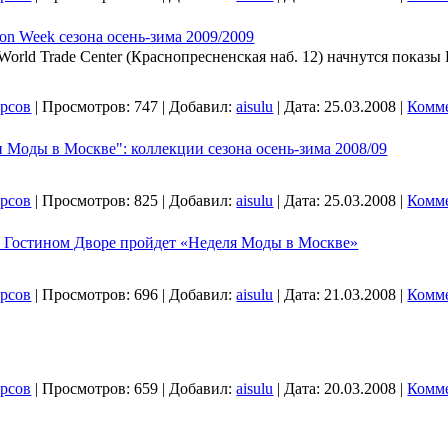
hion Week сезона осень-зима 2009/2009
World Trade Center (Краснопресненская наб. 12) начнутся показы 
урсов
|
Просмотров:
747
|
Добавил:
aisulu
|
Дата:
25.03.2008
|
Комме
 Моды в Москве": коллекции сезона осень-зима 2008/09
урсов
|
Просмотров:
825
|
Добавил:
aisulu
|
Дата:
25.03.2008
|
Комме
 в Гостином Дворе пройдет «Неделя Моды в Москве»
урсов
|
Просмотров:
696
|
Добавил:
aisulu
|
Дата:
21.03.2008
|
Комме
урсов
|
Просмотров:
659
|
Добавил:
aisulu
|
Дата:
20.03.2008
|
Комме