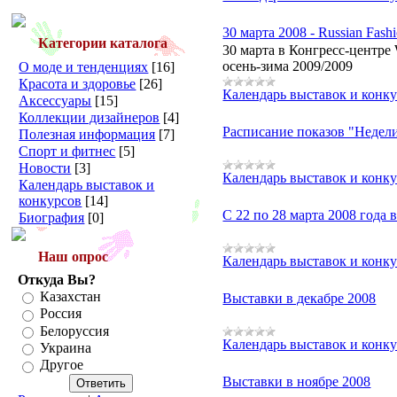
30 марта 2008 - Russian Fas
Категории каталога
30 марта в Конгресс-центре 
осень-зима 2009/2009
О моде и тенденциях
[16]
Красота и здоровье
[26]
Календарь выставок и конк
Аксессуары
[15]
Коллекции дизайнеров
[4]
Расписание показов "Недели
Полезная информация
[7]
Спорт и фитнес
[5]
Новости
[3]
Календарь выставок и конк
Календарь выставок и
конкурсов
[14]
С 22 по 28 марта 2008 года
Биография
[0]
Наш опрос
Календарь выставок и конк
Откуда Вы?
Казахстан
Выставки в декабре 2008
Россия
Белоруссия
Календарь выставок и конк
Украина
Другое
Выставки в ноябре 2008