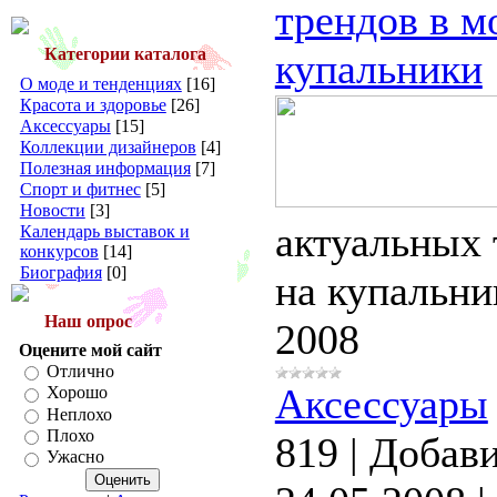
трендов в м
Категории каталога
купальники
О моде и тенденциях
[16]
Красота и здоровье
[26]
Аксессуары
[15]
Коллекции дизайнеров
[4]
Полезная информация
[7]
Спорт и фитнес
[5]
Новости
[3]
актуальных 
Календарь выставок и
конкурсов
[14]
Биография
[0]
на купальни
Наш опрос
2008
Оцените мой сайт
Отлично
Аксессуары
Хорошо
Неплохо
Плохо
819
|
Добави
Ужасно