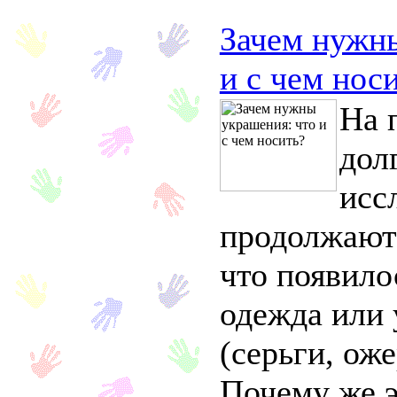
Зачем нужн
и с чем нос
На 
дол
исс
продолжают 
что появило
одежда или
(серьги, ож
Почему же э