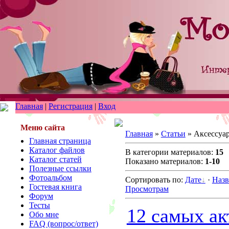
Главная
|
Регистрация
|
Вход
Меню сайта
Главная
»
Статьи
» Аксессуа
Главная страница
Каталог файлов
В категории материалов:
15
Каталог статей
Показано материалов:
1-10
Полезные ссылки
Фотоальбом
Сортировать по:
Дате
·
Наз
Гостевая книга
Просмотрам
Форум
Тесты
12 самых а
Обо мне
FAQ (вопрос/ответ)