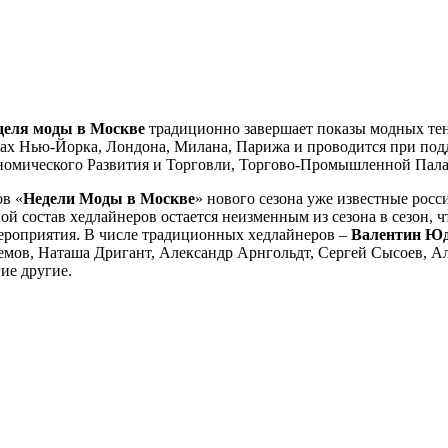
деля моды в Москве
традиционно завершает показы модных тен
мах Нью-Йорка, Лондона, Милана, Парижа и проводится при под
омического Развития и Торговли, Торгово-Промышленной Пал
ов «
Недели Моды в Москве
» нового сезона уже известные росс
й состав хедлайнеров остается неизменным из сезона в сезон, 
мероприятия. В числе традиционных хедлайнеров –
Валентин Ю
мов, Наташа Дригант, Александр Арнгольдт, Сергей Сысоев, Ал
ие другие.