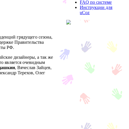
FAQ по системе
Инструкции для
uCoz
денций грядущего сезона,
держке Правительства
аты РФ.
ийские дизайнеры, а так же
что является очевидным
дашкин
, Вячеслав Зайцев,
ександр Терехов, Олег