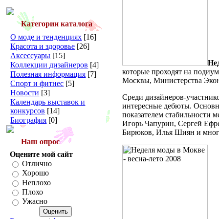
Категории каталога
О моде и тенденциях
[16]
Красота и здоровье
[26]
Аксессуары
[15]
Не
Коллекции дизайнеров
[4]
которые проходят на подиу
Полезная информация
[7]
Москвы, Министерства Экон
Спорт и фитнес
[5]
Новости
[3]
Среди дизайнеров-участник
Календарь выставок и
интересные дебюты. Основно
конкурсов
[14]
показателем стабильности 
Биография
[0]
Игорь Чапурин, Сергей Ефре
Бирюков, Илья Шиян и мног
Наш опрос
Оцените мой сайт
Отлично
Хорошо
Неплохо
Плохо
Ужасно