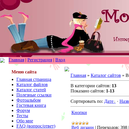
Главная
|
Регистрация
|
Вход
Меню сайта
Главная
»
Каталог сайтов
» В
Главная страница
Каталог файлов
В категории сайтов:
13
Каталог статей
Показано сайтов:
1-13
Полезные ссылки
Фотоальбом
Сортировать по:
Дате
·
Наз
Гостевая книга
Форум
Кнопки
Тесты
Обо мне
FAQ (вопрос/ответ)
Веб дизаин
|
Переходов:
398