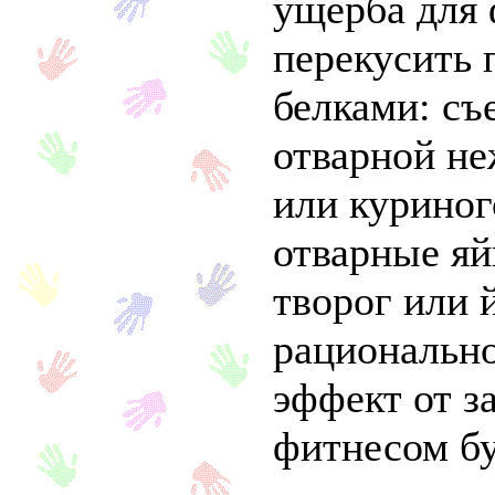
ущерба для
перекусить 
белками: съ
отварной н
или куриног
отварные я
творог или 
рационально
эффект от 
фитнесом бу