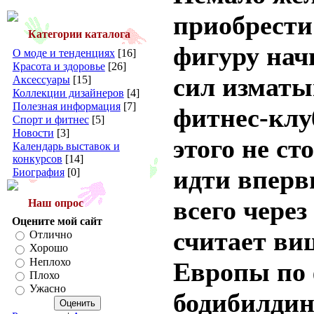
приобрести
Категории каталога
фигуру нач
О моде и тенденциях
[16]
Красота и здоровье
[26]
сил изматы
Аксессуары
[15]
Коллекции дизайнеров
[4]
Полезная информация
[7]
фитнес-клу
Спорт и фитнес
[5]
Новости
[3]
этого не ст
Календарь выставок и
конкурсов
[14]
идти вперв
Биография
[0]
всего через
Наш опрос
Оцените мой сайт
считает ви
Отлично
Хорошо
Неплохо
Европы по 
Плохо
Ужасно
бодибилдин