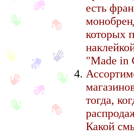
есть фран
монобренд
которых 
наклейкой
"Made in 
Ассортим
магазинов
тогда, ко
распродаж
Какой смы