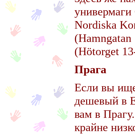
универмаги 
Nordiska Ko
(Hamngatan 
(Hötorget 13
Прага
Если вы ищ
дешевый в Е
вам в Прагу.
крайне низк