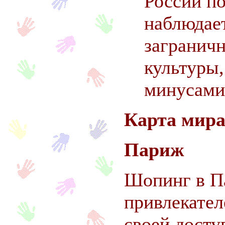
России п
наблюдает
загранич
культуры,
минусами
Карта мира
Париж
Шопинг в П
привлекател
своей досту