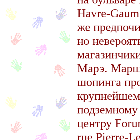
Havre-Gauma
же предпочи
но невероя
магазинчики
Марэ. Марш
шопинга пр
крупнейшем
подземному
центру Forum
rue Pierre-L