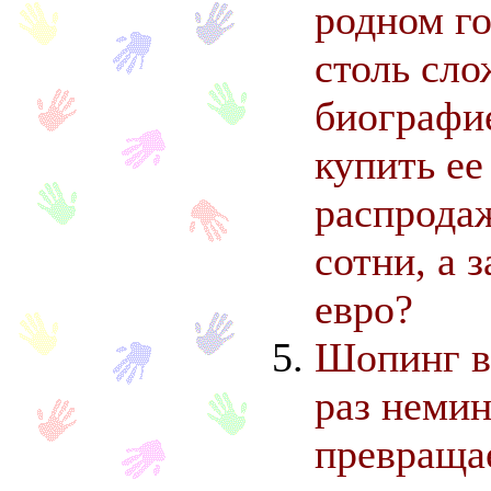
родном го
столь сл
биографи
купить ее
распродаж
сотни, а 
евро?
Шопинг в
раз неми
превращае