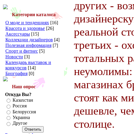
других - во
Категории каталога
дизайнерск
О моде и тенденциях
[16]
реальной ст
Красота и здоровье
[26]
Аксессуары
[15]
Коллекции дизайнеров
[4]
третьих - о
Полезная информация
[7]
Спорт и фитнес
[5]
тотальных 
Новости
[3]
Календарь выставок и
неумолимы: 
конкурсов
[14]
Биография
[0]
магазинах 
Наш опрос
стоят как м
Откуда Вы?
Казахстан
Россия
дешевле, че
Белоруссия
Украина
столице.
Другое