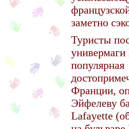
французско
заметно сэк
Туристы по
универмаги 
популярная
достоприме
Франции, о
Эйфелеву ба
Lafayette (
на бульваре