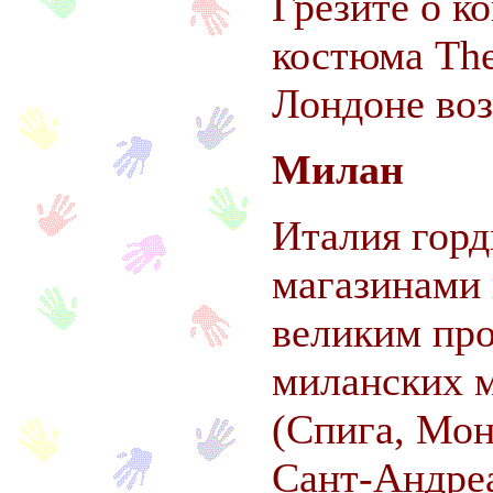
Грезите о к
костюма The
Лондоне воз
Милан
Италия горд
магазинами 
великим пр
миланских 
(Спига, Мон
Сант-Андре