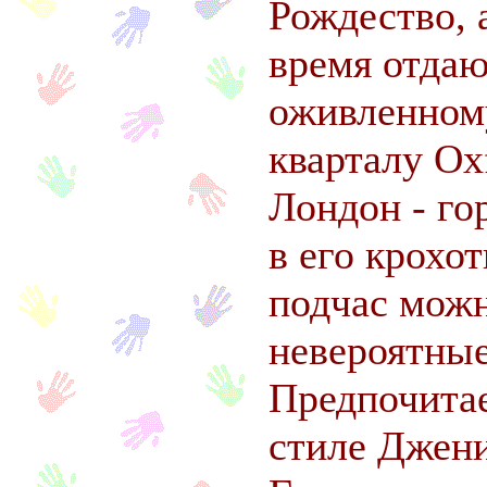
Рождество, 
время отдаю
оживленном
кварталу Oxf
Лондон - го
в его крохо
подчас мож
невероятные
Предпочитае
стиле Джен