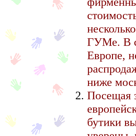
фирменны
стоимост
несколько
ГУМе. В 
Европе, н
распродаж
ниже мос
Посещая 
европейс
бутики в
уверены, 