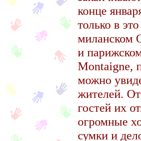
конце январ
только в это
миланском Qu
и парижско
Montaigne, 
можно увид
жителей. От
гостей их о
огромные х
сумки и дел