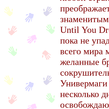
преображает
знаменитым
Until You D
пока не упа
всего мира 
желанные б
сокрушител
Универмаги 
несколько д
освобождают