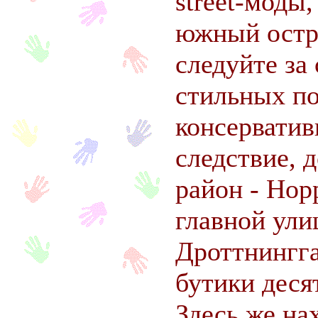
street-моды
южный остр
следуйте за
стильных по
консерватив
следствие, 
район - Нор
главной ули
Дроттнингг
бутики деся
Здесь же на