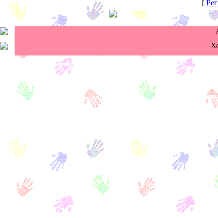
[
Рег
Х