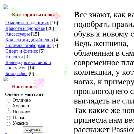
В
се знают, как 
Категории каталога
подобрать прав
О моде и тенденциях
[16]
Красота и здоровье
[26]
обувь к новому с
Аксессуары
[15]
Коллекции дизайнеров
[4]
Ведь женщина,
Полезная информация
[7]
облаченная в са
Спорт и фитнес
[5]
Новости
[3]
современное пла
Календарь выставок и
конкурсов
[14]
коллекции, у ко
Биография
[0]
ногах, к примеру
Наш опрос
прошлогоднего с
Оцените мой сайт
выглядеть не сл
Отлично
Хорошо
Так какие же но
Неплохо
Плохо
принесла нам ве
Ужасно
расскажет Passio