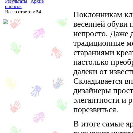
Результаты
|
Архив
опросов
Всего ответов:
54
Поклонникам кл
весенней обуви п
непросто. Даже 
традиционные мо
стараниями креа
настолько преоб
далеки от извес
Складывается вп
дизайнеры прост
элегантности и 
порезвиться.
В итоге самые я