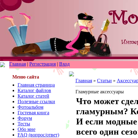
Главная
|
Регистрация
|
Вход
Меню сайта
Главная
»
Статьи
»
Аксессуа
Главная страница
Каталог файлов
Гламурные аксессуары
Каталог статей
Что может сде
Полезные ссылки
Фотоальбом
гламурным? Ко
Гостевая книга
Форум
И если модные
Тесты
Обо мне
всего один сез
FAQ (вопрос/ответ)