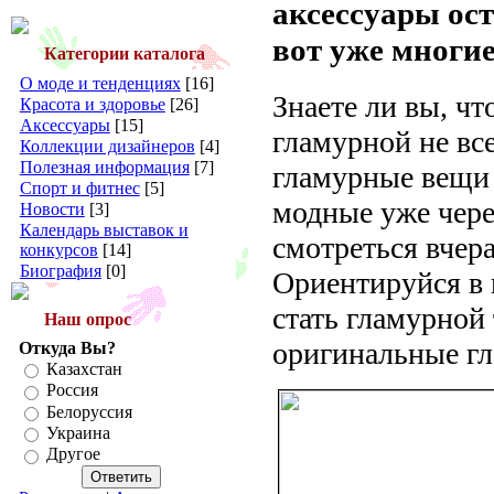
аксессуары ос
вот уже многие
Категории каталога
О моде и тенденциях
[16]
Знаете ли вы, чт
Красота и здоровье
[26]
Аксессуары
[15]
гламурной не все
Коллекции дизайнеров
[4]
Полезная информация
[7]
гламурные вещи 
Спорт и фитнес
[5]
модные уже чере
Новости
[3]
Календарь выставок и
смотреться вчер
конкурсов
[14]
Биография
[0]
Ориентируйся в г
стать гламурной
Наш опрос
оригинальные гл
Откуда Вы?
Казахстан
Россия
Белоруссия
Украина
Другое