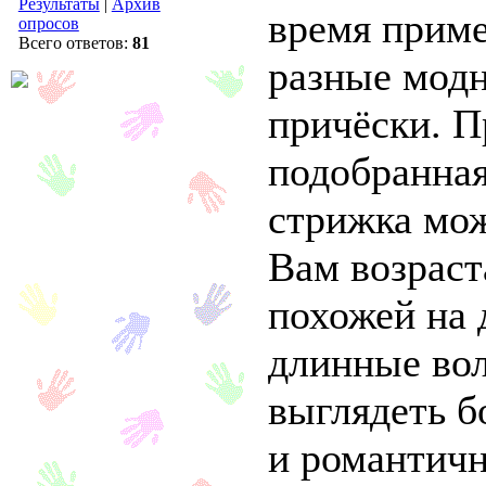
Результаты
|
Архив
время приме
опросов
Всего ответов:
81
разные мод
причёски. П
подобранная
стрижка мож
Вам возраста
похожей на 
длинные во
выглядеть б
и романтичн