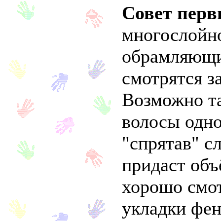
Совет перв
многослойно
обрамляющи
смотрятся з
Возможно та
волосы одн
"спрятав" с
придаст объ
хорошо смот
укладки фен