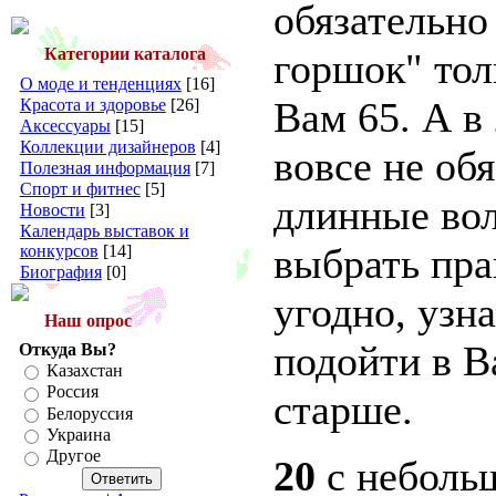
обязательно
Категории каталога
горшок" тол
О моде и тенденциях
[16]
Вам 65. А в
Красота и здоровье
[26]
Аксессуары
[15]
Коллекции дизайнеров
[4]
вовсе не об
Полезная информация
[7]
Спорт и фитнес
[5]
длинные во
Новости
[3]
Календарь выставок и
выбрать пра
конкурсов
[14]
Биография
[0]
угодно, узн
Наш опрос
подойти в В
Откуда Вы?
Казахстан
Россия
старше.
Белоруссия
Украина
Другое
20
с неболь