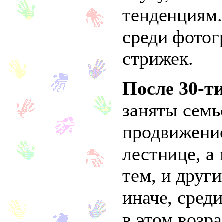
тенденциям
среди фотог
стрижек.
После 30-т
заняты семь
продвижени
лестнице, а
тем, и друг
иначе, сред
в этом возр