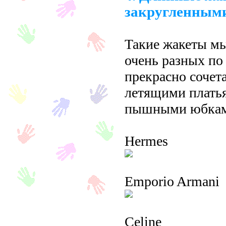
закругленным
Такие жакеты мы
очень разных по
прекрасно сочет
летящими плать
пышными юбкам
Hermes
Emporio Armani
Сeline