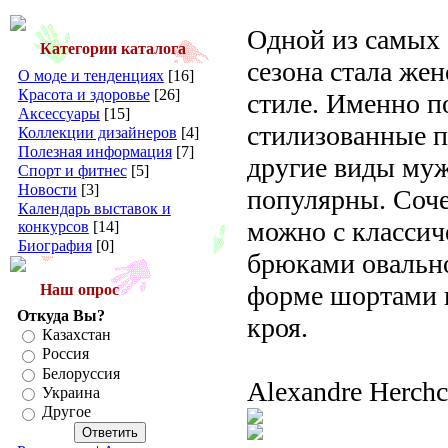
Одной из самых
Категории каталога
сезона стала же
О моде и тенденциях
[16]
Красота и здоровье
[26]
стиле. Именно п
Аксессуары
[15]
стилизованные п
Коллекции дизайнеров
[4]
Полезная информация
[7]
другие виды муж
Спорт и фитнес
[5]
Новости
[3]
популярны. Соче
Календарь выставок и
можно с класси
конкурсов
[14]
Биография
[0]
брюками овальн
форме шортами 
Наш опрос
Откуда Вы?
кроя.
Казахстан
Россия
Белоруссия
Alexandre Herchc
Украина
Другое