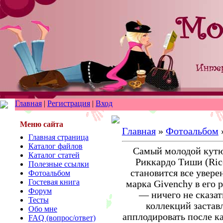
Главная
|
Регистрация
|
Вход
Меню сайта
Главная
»
Фотоальбом
Главная страница
Каталог файлов
Самый молодой кутю
Каталог статей
Риккардо Тиши (Ric
Полезные ссылки
становится все уверен
Фотоальбом
Гостевая книга
марка Givenchy в его
Форум
— ничего не сказат
Тесты
коллекций застав
Обо мне
апплодировать после к
FAQ (вопрос/ответ)