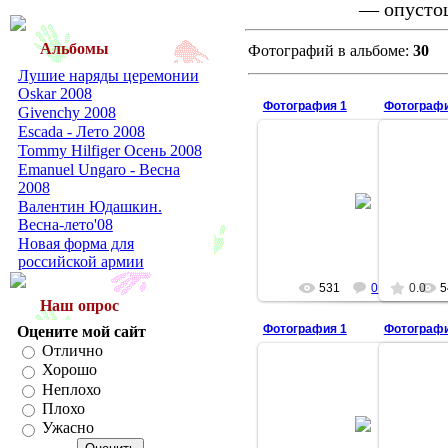
— опустош
Альбомы
Фотографий в альбоме:
30
Лушие наряды церемонии
Oskar 2008
Фотография 1
Фотографи
Givenchy 2008
Escada - Лето 2008
Tommy Hilfiger Осень 2008
Emanuel Ungaro - Весна
2008
12.03.2008
Валентин Юдашкин.
aisulu
Весна-лето'08
Новая форма для
российской армии
531
0
0.0
5
Наш опрос
Фотография 1
Фотографи
Оцените мой сайт
Отлично
Хорошо
Неплохо
Плохо
12.03.2008
Ужасно
aisulu