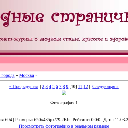
 города
»
Москва
»
« Предыдущая
|
2
3
4
5
6
7
8
9
[
10
]
11
12
|
Следующая »
Фотография 1
: 694 | Размеры: 650x435px/79.2Kb | Рейтинг: 0.0/0 | Дата: 11.03.
Просмотреть фотографию в реальном размере