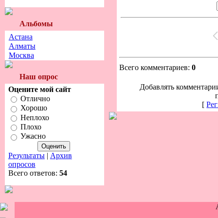
Альбомы
Астана
Алматы
Москва
Всего комментариев:
0
Наш опрос
Добавлять комментарии
Оцените мой сайт
Отлично
[
Рег
Хорошо
Неплохо
Плохо
Ужасно
Результаты
|
Архив
опросов
Всего ответов:
54