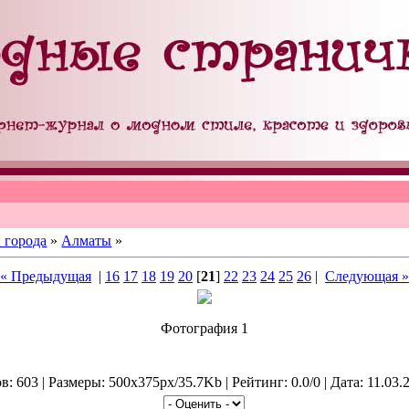
 города
»
Алматы
»
« Предыдущая
|
16
17
18
19
20
[
21
]
22
23
24
25
26
|
Следующая »
Фотография 1
: 603 | Размеры: 500x375px/35.7Kb | Рейтинг: 0.0/0 | Дата: 11.03.