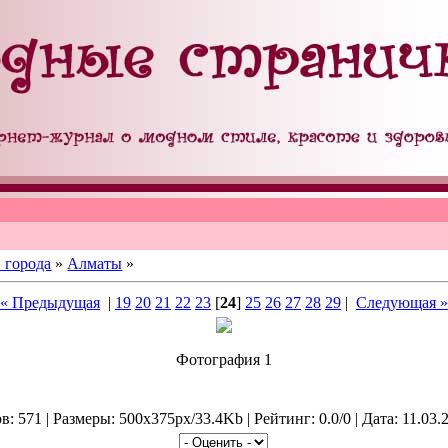
 города
»
Алматы
»
« Предыдущая
|
19
20
21
22
23
[
24
]
25
26
27
28
29
|
Следующая »
Фотография 1
: 571 | Размеры: 500x375px/33.4Kb | Рейтинг: 0.0/0 | Дата: 11.03.