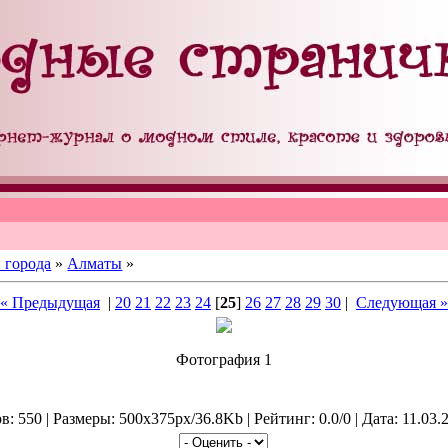
 города
»
Алматы
»
« Предыдущая
|
20
21
22
23
24
[
25
]
26
27
28
29
30
|
Следующая »
Фотография 1
: 550 | Размеры: 500x375px/36.8Kb | Рейтинг: 0.0/0 | Дата: 11.03.