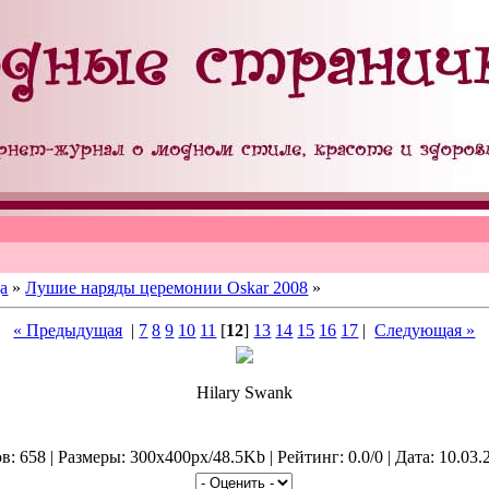
а
»
Лушие наряды церемонии Oskar 2008
»
« Предыдущая
|
7
8
9
10
11
[
12
]
13
14
15
16
17
|
Следующая »
Hilary Swank
: 658 | Размеры: 300x400px/48.5Kb | Рейтинг: 0.0/0 | Дата: 10.03.