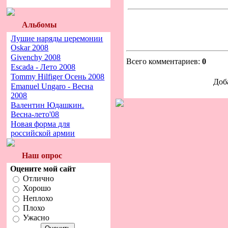
Альбомы
Лушие наряды церемонии
Oskar 2008
Givenchy 2008
Всего комментариев:
0
Escada - Лето 2008
Tommy Hilfiger Осень 2008
Доб
Emanuel Ungaro - Весна
2008
Валентин Юдашкин.
Весна-лето'08
Новая форма для
российской армии
Наш опрос
Оцените мой сайт
Отлично
Хорошо
Неплохо
Плохо
Ужасно