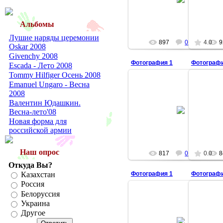
aisulu
Альбомы
Лушие наряды церемонии
897
0
4.0
9
Oskar 2008
Givenchy 2008
Фотография 1
Фотографи
Escada - Лето 2008
Tommy Hilfiger Осень 2008
Emanuel Ungaro - Весна
2008
Валентин Юдашкин.
19.03.2008
Весна-лето'08
aisulu
Новая форма для
российской армии
Наш опрос
817
0
0.0
8
Откуда Вы?
Фотография 1
Фотографи
Казахстан
Россия
Белоруссия
Украина
Другое
19.03.2008