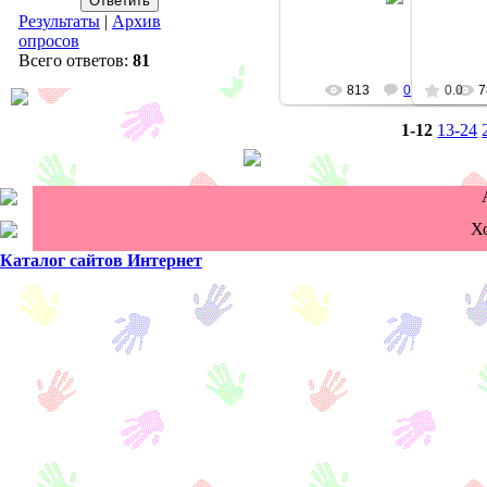
aisulu
Результаты
|
Архив
опросов
Всего ответов:
81
813
0
0.0
7
1-12
13-24
Х
Каталог сайтов Интернет