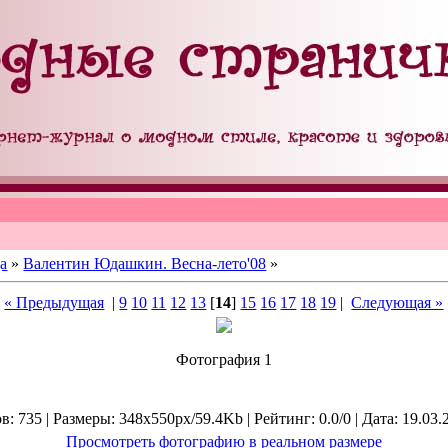
а
»
Валентин Юдашкин. Весна-лето'08
»
« Предыдущая
|
9
10
11
12
13
[
14
]
15
16
17
18
19
|
Следующая »
Фотография 1
: 735 | Размеры: 348x550px/59.4Kb | Рейтинг: 0.0/0 | Дата: 19.03.
Просмотреть фотографию в реальном размере