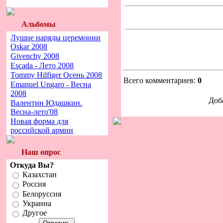
Альбомы
Лушие наряды церемонии
Oskar 2008
Givenchy 2008
Escada - Лето 2008
Tommy Hilfiger Осень 2008
Всего комментариев:
0
Emanuel Ungaro - Весна
2008
Доб
Валентин Юдашкин.
Весна-лето'08
Новая форма для
российской армии
Наш опрос
Откуда Вы?
Казахстан
Россия
Белоруссия
Украина
Другое