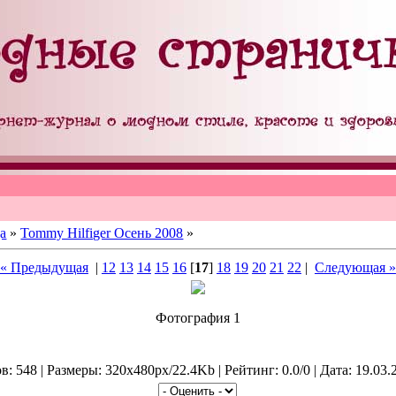
а
»
Tommy Hilfiger Осень 2008
»
« Предыдущая
|
12
13
14
15
16
[
17
]
18
19
20
21
22
|
Следующая »
Фотография 1
: 548 | Размеры: 320x480px/22.4Kb | Рейтинг: 0.0/0 | Дата: 19.03.