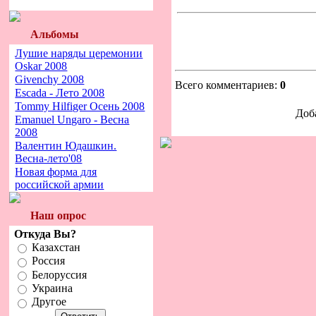
Альбомы
Лушие наряды церемонии
Oskar 2008
Givenchy 2008
Всего комментариев:
0
Escada - Лето 2008
Tommy Hilfiger Осень 2008
Доб
Emanuel Ungaro - Весна
2008
Валентин Юдашкин.
Весна-лето'08
Новая форма для
российской армии
Наш опрос
Откуда Вы?
Казахстан
Россия
Белоруссия
Украина
Другое