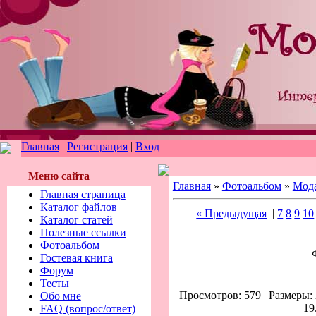
Главная
|
Регистрация
|
Вход
Меню сайта
Главная
»
Фотоальбом
»
Мод
Главная страница
Каталог файлов
« Предыдущая
|
7
8
9
10
Каталог статей
Полезные ссылки
Фотоальбом
Гостевая книга
Форум
Тесты
Просмотров: 579 | Размеры: 
Обо мне
19
FAQ (вопрос/ответ)