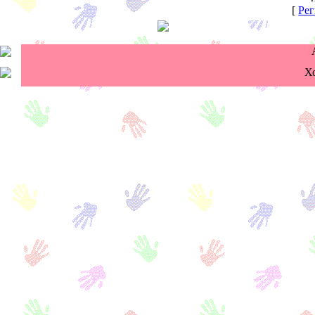
[
Рег
Х