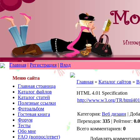
Главная
|
Регистрация
|
Вход
Меню сайта
Главная
»
Каталог сайтов
»
В
Главная страница
Каталог файлов
HTML 4.01 Specification
Каталог статей
http://www.w3.org/TR/html401/
Полезные ссылки
Фотоальбом
Категория:
Веб дизаин
| Доб
Гостевая книга
Форум
Переходов:
335
| Рейтинг:
0.0
Тесты
Всего комментариев:
0
Обо мне
FAQ (вопрос/ответ)
Добавлять комментарии