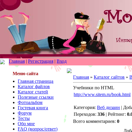
Главная
|
Регистрация
|
Вход
Меню сайта
Главная
»
Каталог сайтов
»
В
Главная страница
Каталог файлов
Учебники по HTML
Каталог статей
http://www.sitem.ru/book.html
Полезные ссылки
Фотоальбом
Категория:
Веб дизаин
| Доб
Гостевая книга
Форум
Переходов:
336
| Рейтинг:
0.
Тесты
Всего комментариев:
0
Обо мне
FAQ (вопрос/ответ)
Доб