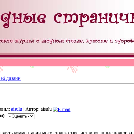
еб дизаин
авил:
aisulu
| Автор:
aisulu
0
/
0
|
авлять комментарии могут только зарегистрированные пользоват