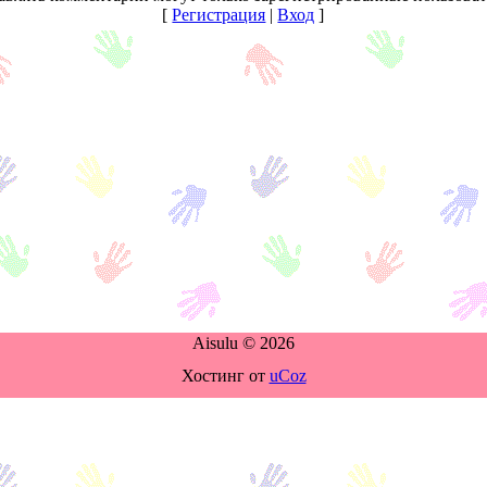
[
Регистрация
|
Вход
]
Aisulu © 2026
Хостинг от
uCoz