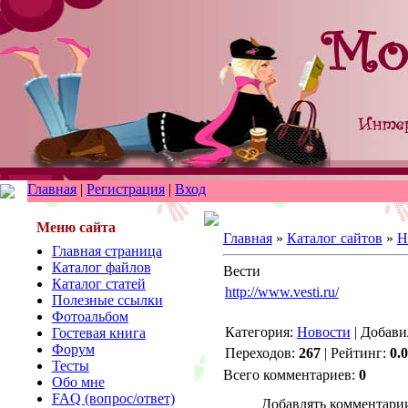
Главная
|
Регистрация
|
Вход
Меню сайта
Главная
»
Каталог сайтов
»
Н
Главная страница
Каталог файлов
Вести
Каталог статей
http://www.vesti.ru/
Полезные ссылки
Фотоальбом
Категория:
Новости
| Добави
Гостевая книга
Форум
Переходов:
267
| Рейтинг:
0.0
Тесты
Всего комментариев:
0
Обо мне
FAQ (вопрос/ответ)
Добавлять комментарии