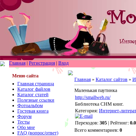
Главная
|
Регистрация
|
Вход
Меню сайта
Главная
»
Каталог сайтов
»
И
Главная страница
Каталог файлов
Маленькая паутинка
Каталог статей
http://smallweb.ru/
Полезные ссылки
Библиотека СНМ книг.
Фотоальбом
Категория:
Интернет-литера
Гостевая книга
Форум
Тесты
Переходов:
305
| Рейтинг:
0.0
Обо мне
Всего комментариев:
0
FAQ (вопрос/ответ)