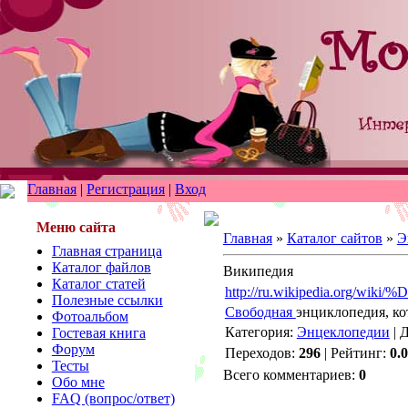
Главная
|
Регистрация
|
Вход
Меню сайта
Главная
»
Каталог сайтов
»
Э
Главная страница
Каталог файлов
Википедия
Каталог статей
http://ru.wikipedia.
Полезные ссылки
Свободная
энциклопедия, ко
Фотоальбом
Категория:
Энцеклопедии
| 
Гостевая книга
Форум
Переходов:
296
| Рейтинг:
0.0
Тесты
Всего комментариев:
0
Обо мне
FAQ (вопрос/ответ)