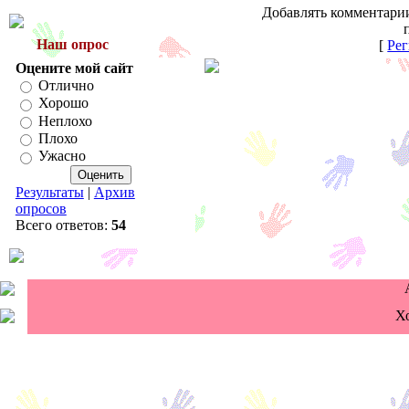
Добавлять комментарии
Наш опрос
[
Рег
Оцените мой сайт
Отлично
Хорошо
Неплохо
Плохо
Ужасно
Результаты
|
Архив
опросов
Всего ответов:
54
Х