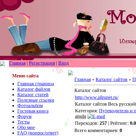
Главная
|
Регистрация
|
Вход
Меню сайта
Главная
»
Каталог сайтов
»
П
Главная страница
Каталог файлов
Каталог сайтов
Каталог статей
http://www.allrunet.ru/
Полезные ссылки
Каталог сайтов Весь русский
Фотоальбом
Категория:
Путеводители и 
Гостевая книга
aisulu
Форум
Тесты
Переходов:
257
| Рейтинг:
0.0
Обо мне
Всего комментариев:
0
FAQ (вопрос/ответ)